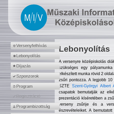
Versenyfelhívás
Lebonyolítás
Lebonyolítás
A versenyre középiskolás diá
Díjazás
szükséges egy pályamunka f
elkészített munka rövid 2 olda
Szponzorok
zsűri pontozza. A legjobb 10
SZTE
Szent-Györgyi Albert 
Program
csapatok bemutatják az elké
Regisztráció
prezentáció kíséretében a zs
verseny zsűrije és a verse
Programbizottság
észrevételeiket. A bemutatott