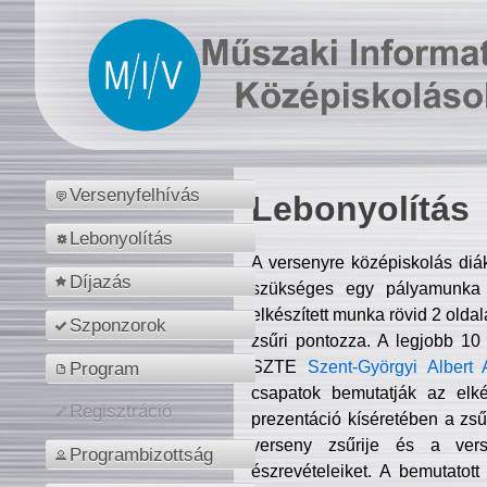
Versenyfelhívás
Lebonyolítás
Lebonyolítás
A versenyre középiskolás diá
Díjazás
szükséges egy pályamunka f
elkészített munka rövid 2 olda
Szponzorok
zsűri pontozza. A legjobb 10
SZTE
Szent-Györgyi Albert 
Program
csapatok bemutatják az elké
Regisztráció
prezentáció kíséretében a zs
verseny zsűrije és a verse
Programbizottság
észrevételeiket. A bemutatott