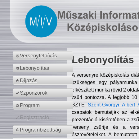
Versenyfelhívás
Lebonyolítás
Lebonyolítás
A versenyre középiskolás diá
Díjazás
szükséges egy pályamunka f
elkészített munka rövid 2 olda
Szponzorok
zsűri pontozza. A legjobb 10
SZTE
Szent-Györgyi Albert 
Program
csapatok bemutatják az elké
Regisztráció
prezentáció kíséretében a zs
verseny zsűrije és a verse
Programbizottság
észrevételeiket. A bemutatott