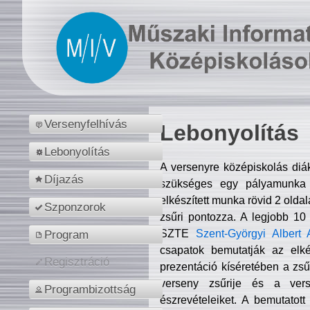
Versenyfelhívás
Lebonyolítás
Lebonyolítás
A versenyre középiskolás diá
Díjazás
szükséges egy pályamunka f
elkészített munka rövid 2 olda
Szponzorok
zsűri pontozza. A legjobb 10
SZTE
Szent-Györgyi Albert 
Program
csapatok bemutatják az elké
Regisztráció
prezentáció kíséretében a zs
verseny zsűrije és a verse
Programbizottság
észrevételeiket. A bemutatott