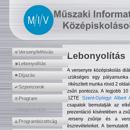
Versenyfelhívás
Lebonyolítás
Lebonyolítás
A versenyre középiskolás diá
Díjazás
szükséges egy pályamunka f
elkészített munka rövid 2 olda
Szponzorok
zsűri pontozza. A legjobb 10
SZTE
Szent-Györgyi Albert 
Program
csapatok bemutatják az elké
Regisztráció
prezentáció kíséretében a zs
verseny zsűrije és a verse
Programbizottság
észrevételeiket. A bemutatott