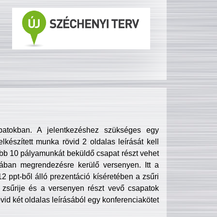
patokban. A jelentkezéshez szükséges egy
lkészített munka rövid 2 oldalas leírását kell
obb 10 pályamunkát beküldő csapat részt vehet
ában megrendezésre kerülő versenyen. Itt a
 ppt-ből álló prezentáció kíséretében a zsűri
zsűrije és a versenyen részt vevő csapatok
övid két oldalas leírásából egy konferenciakötet