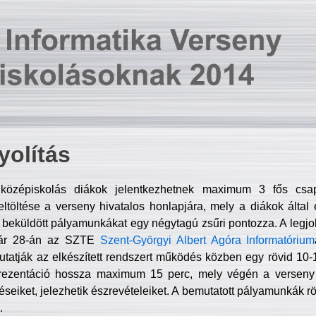
olítás
középiskolás diákok jelentkezhetnek maximum 3 fős csa
ltöltése a verseny hivatalos honlapjára, mely a diákok által e
A beküldött pályamunkákat egy négytagú zsűri pontozza. A legj
uár 28-án az SZTE
Szent-Györgyi Albert Agóra Informatórium
tatják az elkészített rendszert működés közben egy rövid 10-12
rezentáció hossza maximum 15 perc, mely végén a verseny 
déseiket, jelezhetik észrevételeiket. A bemutatott pályamunkák r
.