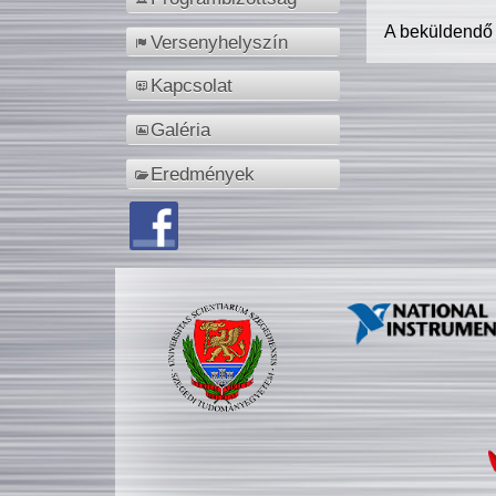
A beküldendő
Versenyhelyszín
Kapcsolat
Galéria
Eredmények