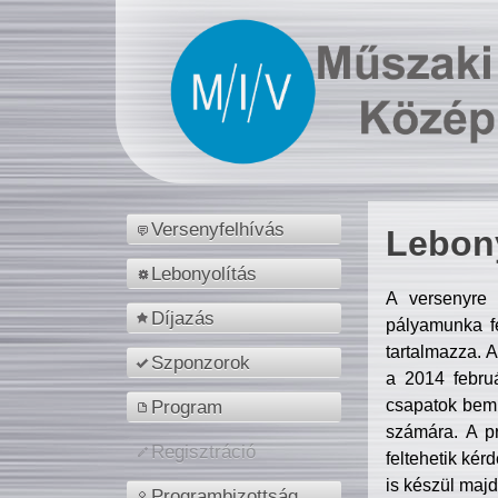
Versenyfelhívás
Lebony
Lebonyolítás
A versenyre 
Díjazás
pályamunka fe
tartalmazza. 
Szponzorok
a 2014 febr
csapatok bemu
Program
számára. A p
Regisztráció
feltehetik kér
is készül majd
Programbizottság