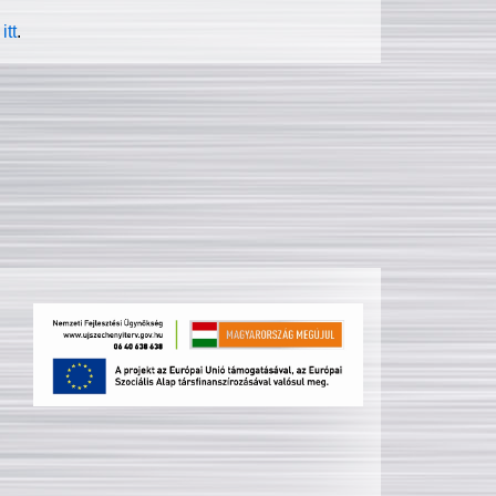
itt
.