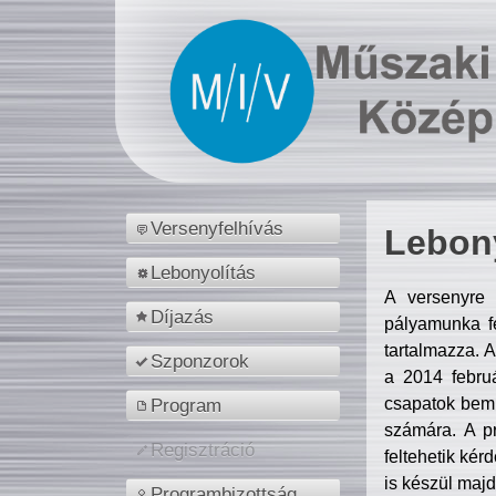
Versenyfelhívás
Lebony
Lebonyolítás
A versenyre 
Díjazás
pályamunka fe
tartalmazza. 
Szponzorok
a 2014 febr
csapatok bemu
Program
számára. A p
Regisztráció
feltehetik kér
is készül majd
Programbizottság