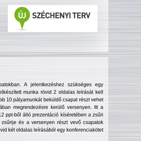
patokban. A jelentkezéshez szükséges egy
lkészített munka rövid 2 oldalas leírását kell
obb 10 pályamunkát beküldő csapat részt vehet
ában megrendezésre kerülő versenyen. Itt a
 ppt-ből álló prezentáció kíséretében a zsűri
zsűrije és a versenyen részt vevő csapatok
övid két oldalas leírásából egy konferenciakötet