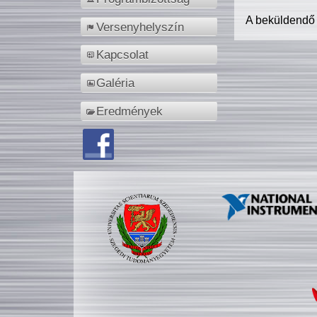
A beküldendő
Versenyhelyszín
Kapcsolat
Galéria
Eredmények