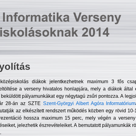
olítás
középiskolás diákok jelentkezhetnek maximum 3 fős csa
ltöltése a verseny hivatalos honlapjára, mely a diákok által e
A beküldött pályamunkákat egy négytagú zsűri pontozza. A legj
uár 28-án az SZTE
Szent-Györgyi Albert Agóra Informatórium
tatják az elkészített rendszert működés közben egy rövid 10-12
rezentáció hossza maximum 15 perc, mely végén a verseny 
déseiket, jelezhetik észrevételeiket. A bemutatott pályamunkák r
.