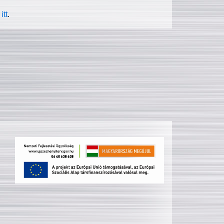
itt
.