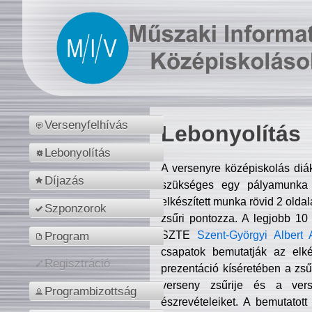
Versenyfelhívás
Lebonyolítás
Lebonyolítás
A versenyre középiskolás diá
Díjazás
szükséges egy pályamunka f
elkészített munka rövid 2 olda
Szponzorok
zsűri pontozza. A legjobb 10
SZTE
Szent-Györgyi Albert 
Program
csapatok bemutatják az elké
Regisztráció
prezentáció kíséretében a zs
verseny zsűrije és a verse
Programbizottság
észrevételeiket. A bemutatott