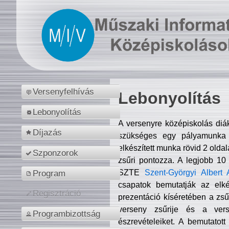
Versenyfelhívás
Lebonyolítás
Lebonyolítás
A versenyre középiskolás diá
Díjazás
szükséges egy pályamunka f
elkészített munka rövid 2 olda
Szponzorok
zsűri pontozza. A legjobb 10
SZTE
Szent-Györgyi Albert 
Program
csapatok bemutatják az elké
Regisztráció
prezentáció kíséretében a zs
verseny zsűrije és a verse
Programbizottság
észrevételeiket. A bemutatott