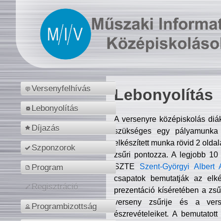
Versenyfelhívás
Lebonyolítás
Lebonyolítás
A versenyre középiskolás diá
Díjazás
szükséges egy pályamunka f
elkészített munka rövid 2 olda
Szponzorok
zsűri pontozza. A legjobb 10
SZTE
Szent-Györgyi Albert 
Program
csapatok bemutatják az elké
Regisztráció
prezentáció kíséretében a zs
verseny zsűrije és a verse
Programbizottság
észrevételeiket. A bemutatott