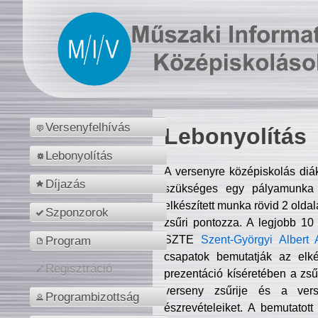
Versenyfelhívás
Lebonyolítás
Lebonyolítás
A versenyre középiskolás diá
Díjazás
szükséges egy pályamunka f
elkészített munka rövid 2 olda
Szponzorok
zsűri pontozza. A legjobb 10
SZTE
Szent-Györgyi Albert 
Program
csapatok bemutatják az elké
Regisztráció
prezentáció kíséretében a zs
verseny zsűrije és a verse
Programbizottság
észrevételeiket. A bemutatott