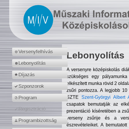
Versenyfelhívás
Lebonyolítás
Lebonyolítás
A versenyre középiskolás diá
Díjazás
szükséges egy pályamunka f
elkészített munka rövid 2 olda
Szponzorok
zsűri pontozza. A legjobb 10
SZTE
Szent-Györgyi Albert 
Program
csapatok bemutatják az elké
Regisztráció
prezentáció kíséretében a zs
verseny zsűrije és a verse
Programbizottság
észrevételeiket. A bemutatott