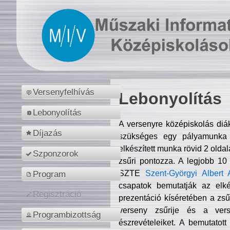
Versenyfelhívás
Lebonyolítás
Lebonyolítás
A versenyre középiskolás diá
Díjazás
szükséges egy pályamunka f
elkészített munka rövid 2 olda
Szponzorok
zsűri pontozza. A legjobb 10
SZTE
Szent-Györgyi Albert 
Program
csapatok bemutatják az elké
Regisztráció
prezentáció kíséretében a zs
verseny zsűrije és a verse
Programbizottság
észrevételeiket. A bemutatott