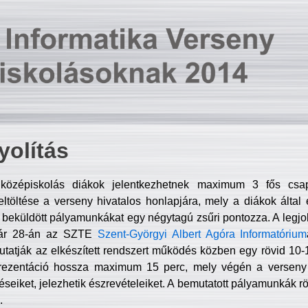
olítás
középiskolás diákok jelentkezhetnek maximum 3 fős csa
ltöltése a verseny hivatalos honlapjára, mely a diákok által e
A beküldött pályamunkákat egy négytagú zsűri pontozza. A legj
uár 28-án az SZTE
Szent-Györgyi Albert Agóra Informatórium
tatják az elkészített rendszert működés közben egy rövid 10-12
rezentáció hossza maximum 15 perc, mely végén a verseny 
déseiket, jelezhetik észrevételeiket. A bemutatott pályamunkák r
.