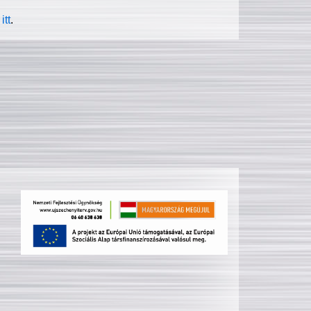
itt
.