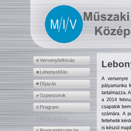
Versenyfelhívás
Lebony
Lebonyolítás
A versenyre 
Díjazás
pályamunka fe
tartalmazza. 
Szponzorok
a 2014 febr
csapatok bemu
Program
számára. A p
Regisztráció
feltehetik kér
is készül majd
Programbizottság