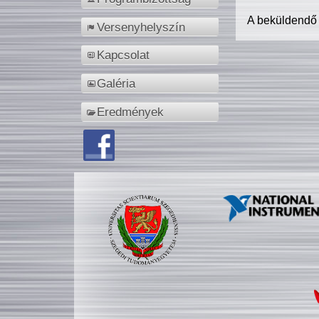
A beküldendő
Versenyhelyszín
Kapcsolat
Galéria
Eredmények