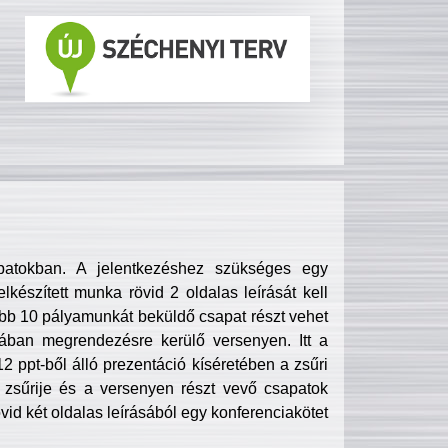
patokban. A jelentkezéshez szükséges egy
lkészített munka rövid 2 oldalas leírását kell
obb 10 pályamunkát beküldő csapat részt vehet
ában megrendezésre kerülő versenyen. Itt a
 ppt-ből álló prezentáció kíséretében a zsűri
zsűrije és a versenyen részt vevő csapatok
övid két oldalas leírásából egy konferenciakötet