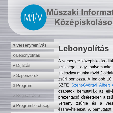
Versenyfelhívás
Lebonyolítás
Lebonyolítás
A versenyre középiskolás diá
Díjazás
szükséges egy pályamunka f
elkészített munka rövid 2 olda
Szponzorok
zsűri pontozza. A legjobb 10
SZTE
Szent-Györgyi Albert 
Program
csapatok bemutatják az elké
Regisztráció
prezentáció kíséretében a zs
verseny zsűrije és a verse
Programbizottság
észrevételeiket. A bemutatott