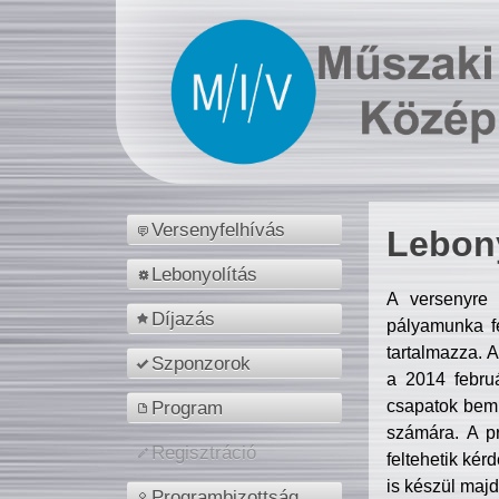
Versenyfelhívás
Lebony
Lebonyolítás
A versenyre 
Díjazás
pályamunka fe
tartalmazza. 
Szponzorok
a 2014 febr
csapatok bemu
Program
számára. A p
Regisztráció
feltehetik kér
is készül majd
Programbizottság