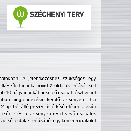
patokban. A jelentkezéshez szükséges egy
lkészített munka rövid 2 oldalas leírását kell
obb 10 pályamunkát beküldő csapat részt vehet
ában megrendezésre kerülő versenyen. Itt a
 ppt-ből álló prezentáció kíséretében a zsűri
zsűrije és a versenyen részt vevő csapatok
övid két oldalas leírásából egy konferenciakötet