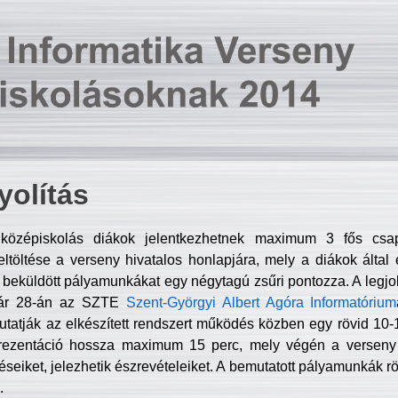
olítás
középiskolás diákok jelentkezhetnek maximum 3 fős csa
ltöltése a verseny hivatalos honlapjára, mely a diákok által e
A beküldött pályamunkákat egy négytagú zsűri pontozza. A legj
uár 28-án az SZTE
Szent-Györgyi Albert Agóra Informatórium
tatják az elkészített rendszert működés közben egy rövid 10-12
rezentáció hossza maximum 15 perc, mely végén a verseny 
déseiket, jelezhetik észrevételeiket. A bemutatott pályamunkák r
.