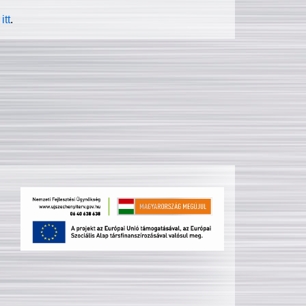
itt
.