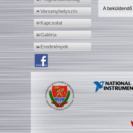
A beküldendő
Versenyhelyszín
Kapcsolat
Galéria
Eredmények