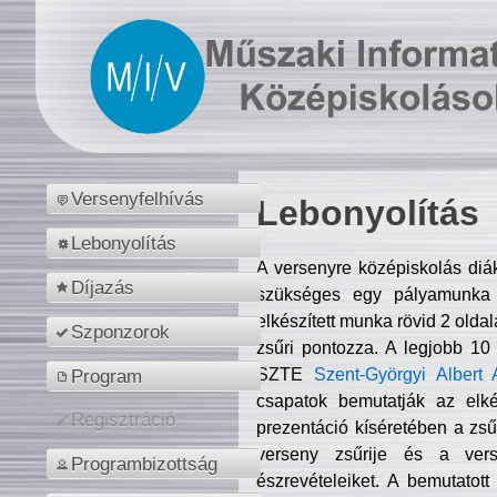
Versenyfelhívás
Lebonyolítás
Lebonyolítás
A versenyre középiskolás diá
Díjazás
szükséges egy pályamunka f
elkészített munka rövid 2 olda
Szponzorok
zsűri pontozza. A legjobb 10
SZTE
Szent-Györgyi Albert 
Program
csapatok bemutatják az elké
Regisztráció
prezentáció kíséretében a zs
verseny zsűrije és a verse
Programbizottság
észrevételeiket. A bemutatott