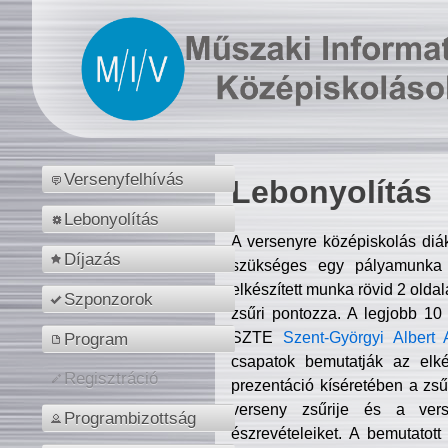
Versenyfelhívás
Lebonyolítás
Lebonyolítás
A versenyre középiskolás diá
Díjazás
szükséges egy pályamunka f
elkészített munka rövid 2 olda
Szponzorok
zsűri pontozza. A legjobb 10
SZTE
Szent-Györgyi Albert 
Program
csapatok bemutatják az elké
Regisztráció
prezentáció kíséretében a zs
verseny zsűrije és a verse
Programbizottság
észrevételeiket. A bemutatott