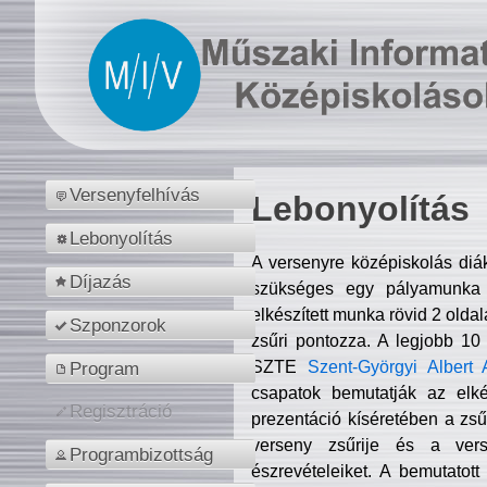
Versenyfelhívás
Lebonyolítás
Lebonyolítás
A versenyre középiskolás diá
Díjazás
szükséges egy pályamunka f
elkészített munka rövid 2 olda
Szponzorok
zsűri pontozza. A legjobb 10
SZTE
Szent-Györgyi Albert 
Program
csapatok bemutatják az elké
Regisztráció
prezentáció kíséretében a zs
verseny zsűrije és a verse
Programbizottság
észrevételeiket. A bemutatott