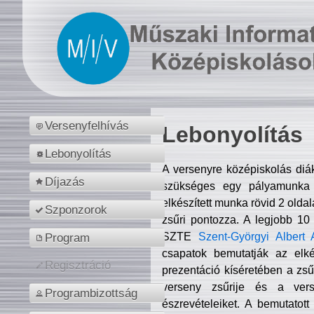
Versenyfelhívás
Lebonyolítás
Lebonyolítás
A versenyre középiskolás diá
Díjazás
szükséges egy pályamunka f
elkészített munka rövid 2 olda
Szponzorok
zsűri pontozza. A legjobb 10
SZTE
Szent-Györgyi Albert 
Program
csapatok bemutatják az elké
Regisztráció
prezentáció kíséretében a zs
verseny zsűrije és a verse
Programbizottság
észrevételeiket. A bemutatott