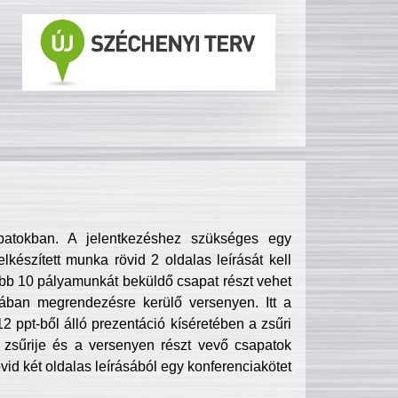
patokban. A jelentkezéshez szükséges egy
lkészített munka rövid 2 oldalas leírását kell
obb 10 pályamunkát beküldő csapat részt vehet
ában megrendezésre kerülő versenyen. Itt a
 ppt-ből álló prezentáció kíséretében a zsűri
zsűrije és a versenyen részt vevő csapatok
övid két oldalas leírásából egy konferenciakötet