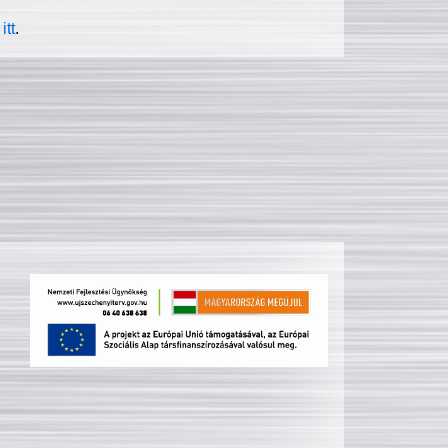
itt
.