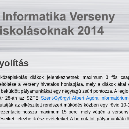
olítás
középiskolás diákok jelentkezhetnek maximum 3 fős csa
ltöltése a verseny hivatalos honlapjára, mely a diákok által e
A beküldött pályamunkákat egy négytagú zsűri pontozza. A legj
uár 28-án az SZTE
Szent-Györgyi Albert Agóra Informatórium
tatják az elkészített rendszert működés közben egy rövid 10-12
rezentáció hossza maximum 15 perc, mely végén a verseny 
déseiket, jelezhetik észrevételeiket. A bemutatott pályamunkák r
.