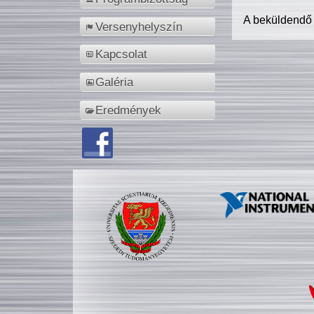
A beküldendő
Versenyhelyszín
Kapcsolat
Galéria
Eredmények