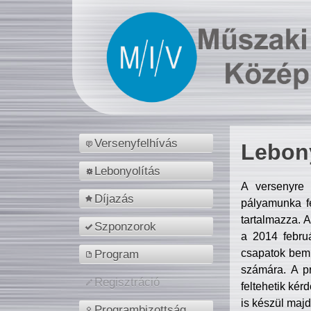
Versenyfelhívás
Lebony
Lebonyolítás
A versenyre 
Díjazás
pályamunka fe
tartalmazza. 
Szponzorok
a 2014 febr
csapatok bemu
Program
számára. A p
Regisztráció
feltehetik kér
is készül majd
Programbizottság