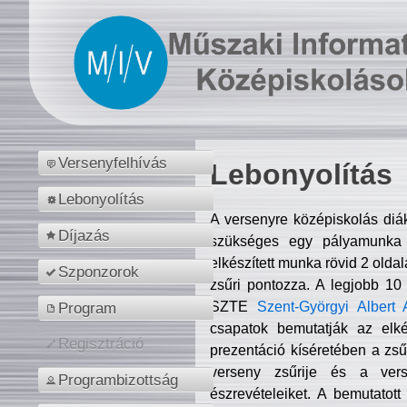
Versenyfelhívás
Lebonyolítás
Lebonyolítás
A versenyre középiskolás diá
Díjazás
szükséges egy pályamunka f
elkészített munka rövid 2 olda
Szponzorok
zsűri pontozza. A legjobb 10
SZTE
Szent-Györgyi Albert 
Program
csapatok bemutatják az elké
Regisztráció
prezentáció kíséretében a zs
verseny zsűrije és a verse
Programbizottság
észrevételeiket. A bemutatott