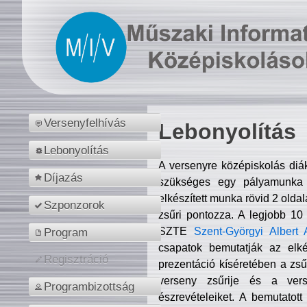
Versenyfelhívás
Lebonyolítás
Lebonyolítás
A versenyre középiskolás diá
Díjazás
szükséges egy pályamunka f
elkészített munka rövid 2 olda
Szponzorok
zsűri pontozza. A legjobb 10
SZTE
Szent-Györgyi Albert 
Program
csapatok bemutatják az elké
Regisztráció
prezentáció kíséretében a zs
verseny zsűrije és a verse
Programbizottság
észrevételeiket. A bemutatott