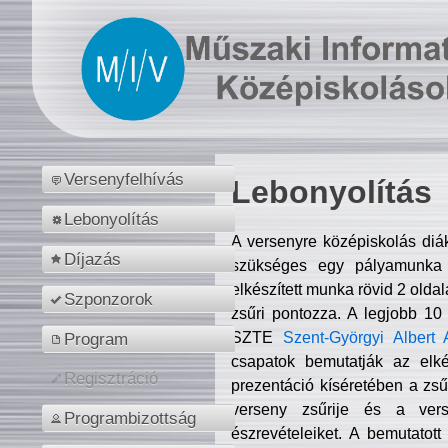
Versenyfelhívás
Lebonyolítás
Lebonyolítás
A versenyre középiskolás diá
Díjazás
szükséges egy pályamunka f
elkészített munka rövid 2 olda
Szponzorok
zsűri pontozza. A legjobb 10
SZTE
Szent-Györgyi Albert 
Program
csapatok bemutatják az elké
Regisztráció
prezentáció kíséretében a zs
verseny zsűrije és a verse
Programbizottság
észrevételeiket. A bemutatott