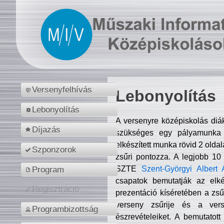
Versenyfelhívás
Lebonyolítás
Lebonyolítás
A versenyre középiskolás diá
Díjazás
szükséges egy pályamunka f
elkészített munka rövid 2 olda
Szponzorok
zsűri pontozza. A legjobb 10
SZTE
Szent-Györgyi Albert 
Program
csapatok bemutatják az elké
Regisztráció
prezentáció kíséretében a zs
verseny zsűrije és a verse
Programbizottság
észrevételeiket. A bemutatott