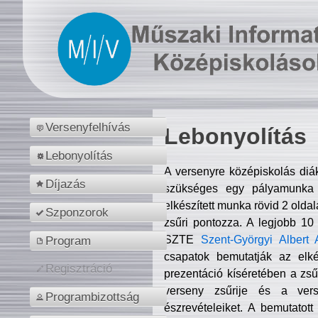
Versenyfelhívás
Lebonyolítás
Lebonyolítás
A versenyre középiskolás diá
Díjazás
szükséges egy pályamunka f
elkészített munka rövid 2 olda
Szponzorok
zsűri pontozza. A legjobb 10
SZTE
Szent-Györgyi Albert 
Program
csapatok bemutatják az elké
Regisztráció
prezentáció kíséretében a zs
verseny zsűrije és a verse
Programbizottság
észrevételeiket. A bemutatott