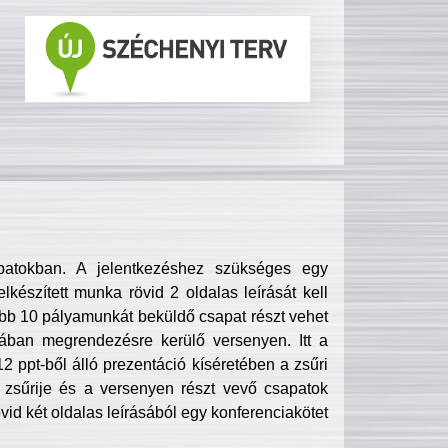
patokban. A jelentkezéshez szükséges egy
lkészített munka rövid 2 oldalas leírását kell
obb 10 pályamunkát beküldő csapat részt vehet
ában megrendezésre kerülő versenyen. Itt a
 ppt-ből álló prezentáció kíséretében a zsűri
zsűrije és a versenyen részt vevő csapatok
övid két oldalas leírásából egy konferenciakötet