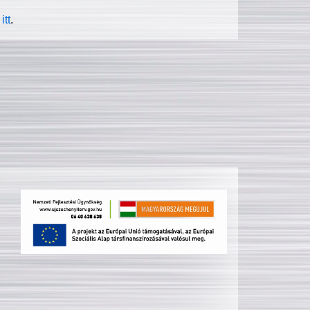
itt
.