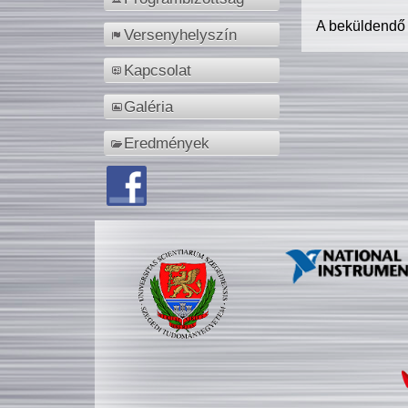
A beküldendő
Versenyhelyszín
Kapcsolat
Galéria
Eredmények