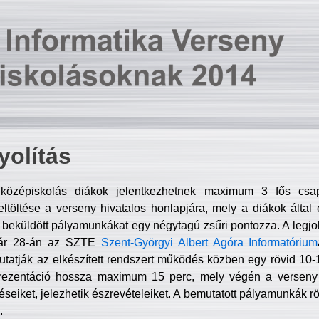
olítás
középiskolás diákok jelentkezhetnek maximum 3 fős csa
ltöltése a verseny hivatalos honlapjára, mely a diákok által e
A beküldött pályamunkákat egy négytagú zsűri pontozza. A legj
uár 28-án az SZTE
Szent-Györgyi Albert Agóra Informatórium
tatják az elkészített rendszert működés közben egy rövid 10-12
rezentáció hossza maximum 15 perc, mely végén a verseny 
déseiket, jelezhetik észrevételeiket. A bemutatott pályamunkák r
.