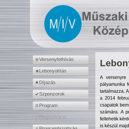
Versenyfelhívás
Lebony
Lebonyolítás
A versenyre 
Díjazás
pályamunka fe
tartalmazza. 
Szponzorok
a 2014 febr
csapatok bemu
Program
számára. A p
Regisztráció
feltehetik kér
is készül majd
Programbizottság