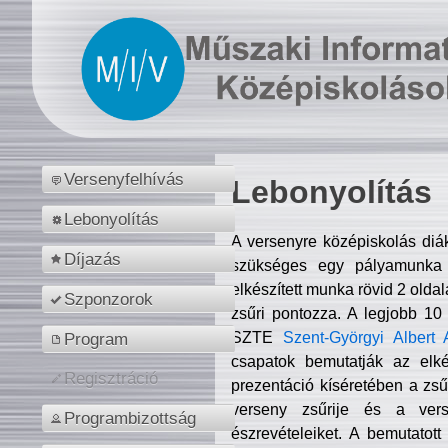
Versenyfelhívás
Lebonyolítás
Lebonyolítás
A versenyre középiskolás diá
Díjazás
szükséges egy pályamunka f
elkészített munka rövid 2 olda
Szponzorok
zsűri pontozza. A legjobb 10
SZTE
Szent-Györgyi Albert 
Program
csapatok bemutatják az elké
Regisztráció
prezentáció kíséretében a zs
verseny zsűrije és a verse
Programbizottság
észrevételeiket. A bemutatott