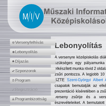
Versenyfelhívás
Lebonyolítás
Lebonyolítás
A versenyre középiskolás diá
Díjazás
szükséges egy pályamunka f
elkészített munka rövid 2 olda
Szponzorok
zsűri pontozza. A legjobb 10
SZTE
Szent-Györgyi Albert 
Program
csapatok bemutatják az elké
Regisztráció
prezentáció kíséretében a zs
verseny zsűrije és a verse
Programbizottság
észrevételeiket. A bemutatott