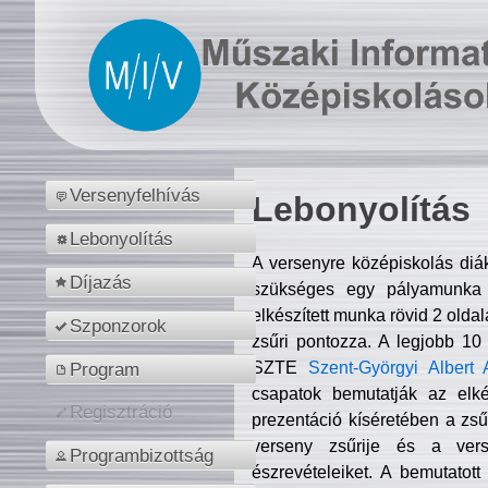
Versenyfelhívás
Lebonyolítás
Lebonyolítás
A versenyre középiskolás diá
Díjazás
szükséges egy pályamunka f
elkészített munka rövid 2 olda
Szponzorok
zsűri pontozza. A legjobb 10
SZTE
Szent-Györgyi Albert 
Program
csapatok bemutatják az elké
Regisztráció
prezentáció kíséretében a zs
verseny zsűrije és a verse
Programbizottság
észrevételeiket. A bemutatott