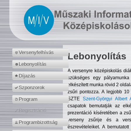
Versenyfelhívás
Lebonyolítás
Lebonyolítás
A versenyre középiskolás diá
Díjazás
szükséges egy pályamunka f
elkészített munka rövid 2 olda
Szponzorok
zsűri pontozza. A legjobb 10
SZTE
Szent-Györgyi Albert 
Program
csapatok bemutatják az elké
Regisztráció
prezentáció kíséretében a zs
verseny zsűrije és a verse
Programbizottság
észrevételeiket. A bemutatott