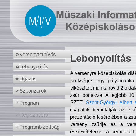
Versenyfelhívás
Lebonyolítás
Lebonyolítás
A versenyre középiskolás diá
Díjazás
szükséges egy pályamunka f
elkészített munka rövid 2 olda
Szponzorok
zsűri pontozza. A legjobb 10
SZTE
Szent-Györgyi Albert 
Program
csapatok bemutatják az elké
Regisztráció
prezentáció kíséretében a zs
verseny zsűrije és a verse
Programbizottság
észrevételeiket. A bemutatott