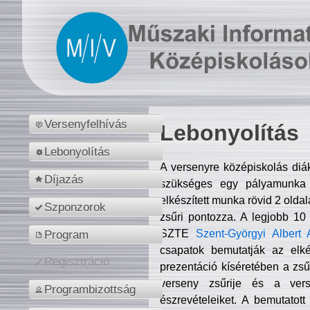
Versenyfelhívás
Lebonyolítás
Lebonyolítás
A versenyre középiskolás diá
Díjazás
szükséges egy pályamunka f
elkészített munka rövid 2 olda
Szponzorok
zsűri pontozza. A legjobb 10
SZTE
Szent-Györgyi Albert 
Program
csapatok bemutatják az elké
Regisztráció
prezentáció kíséretében a zs
verseny zsűrije és a verse
Programbizottság
észrevételeiket. A bemutatott