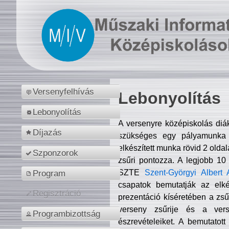
Versenyfelhívás
Lebonyolítás
Lebonyolítás
A versenyre középiskolás diá
Díjazás
szükséges egy pályamunka f
elkészített munka rövid 2 olda
Szponzorok
zsűri pontozza. A legjobb 10
SZTE
Szent-Györgyi Albert 
Program
csapatok bemutatják az elké
Regisztráció
prezentáció kíséretében a zs
verseny zsűrije és a verse
Programbizottság
észrevételeiket. A bemutatott