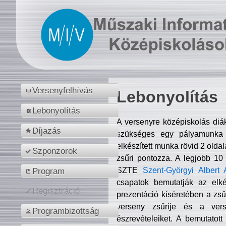
Versenyfelhívás
Lebonyolítás
Lebonyolítás
A versenyre középiskolás diá
Díjazás
szükséges egy pályamunka f
elkészített munka rövid 2 olda
Szponzorok
zsűri pontozza. A legjobb 10
SZTE
Szent-Györgyi Albert 
Program
csapatok bemutatják az elké
Regisztráció
prezentáció kíséretében a zs
verseny zsűrije és a verse
Programbizottság
észrevételeiket. A bemutatott