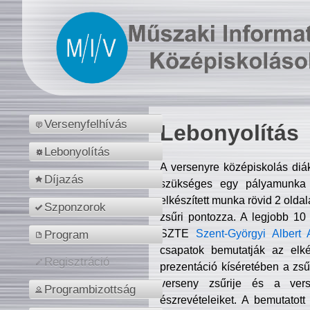
Versenyfelhívás
Lebonyolítás
Lebonyolítás
A versenyre középiskolás diá
Díjazás
szükséges egy pályamunka f
elkészített munka rövid 2 olda
Szponzorok
zsűri pontozza. A legjobb 10
SZTE
Szent-Györgyi Albert 
Program
csapatok bemutatják az elké
Regisztráció
prezentáció kíséretében a zs
verseny zsűrije és a verse
Programbizottság
észrevételeiket. A bemutatott