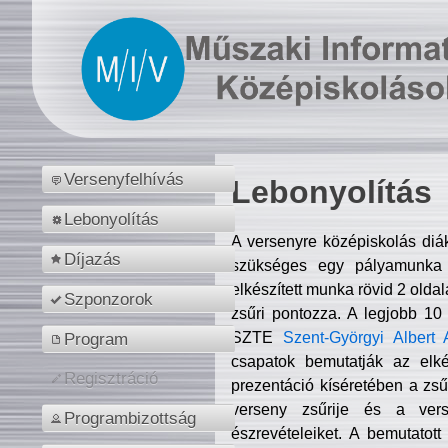
Versenyfelhívás
Lebonyolítás
Lebonyolítás
A versenyre középiskolás diá
Díjazás
szükséges egy pályamunka f
elkészített munka rövid 2 olda
Szponzorok
zsűri pontozza. A legjobb 10
SZTE
Szent-Györgyi Albert 
Program
csapatok bemutatják az elké
Regisztráció
prezentáció kíséretében a zs
verseny zsűrije és a verse
Programbizottság
észrevételeiket. A bemutatott