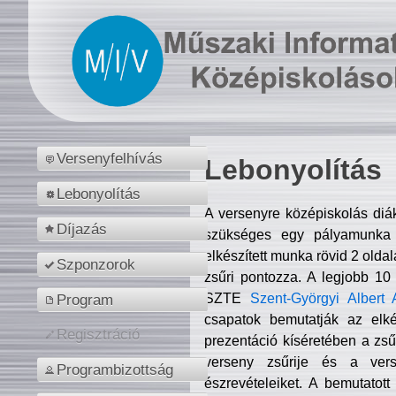
Versenyfelhívás
Lebonyolítás
Lebonyolítás
A versenyre középiskolás diá
Díjazás
szükséges egy pályamunka f
elkészített munka rövid 2 olda
Szponzorok
zsűri pontozza. A legjobb 10
SZTE
Szent-Györgyi Albert 
Program
csapatok bemutatják az elké
Regisztráció
prezentáció kíséretében a zs
verseny zsűrije és a verse
Programbizottság
észrevételeiket. A bemutatott