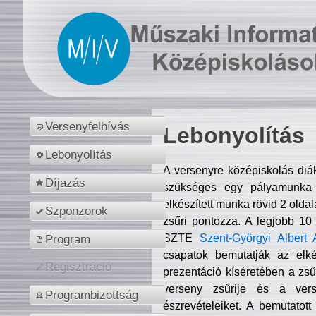
Versenyfelhívás
Lebonyolítás
Lebonyolítás
A versenyre középiskolás diá
Díjazás
szükséges egy pályamunka f
elkészített munka rövid 2 olda
Szponzorok
zsűri pontozza. A legjobb 10
SZTE
Szent-Györgyi Albert 
Program
csapatok bemutatják az elké
Regisztráció
prezentáció kíséretében a zs
verseny zsűrije és a verse
Programbizottság
észrevételeiket. A bemutatott