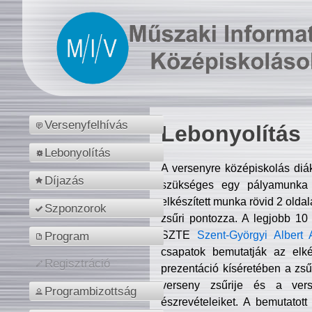
Versenyfelhívás
Lebonyolítás
Lebonyolítás
A versenyre középiskolás diá
Díjazás
szükséges egy pályamunka f
elkészített munka rövid 2 olda
Szponzorok
zsűri pontozza. A legjobb 10
SZTE
Szent-Györgyi Albert 
Program
csapatok bemutatják az elké
Regisztráció
prezentáció kíséretében a zs
verseny zsűrije és a verse
Programbizottság
észrevételeiket. A bemutatott