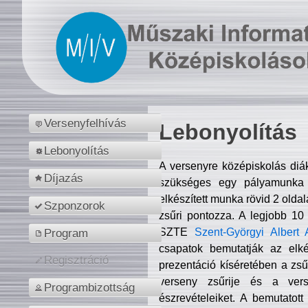
Versenyfelhívás
Lebonyolítás
Lebonyolítás
A versenyre középiskolás diá
Díjazás
szükséges egy pályamunka f
elkészített munka rövid 2 olda
Szponzorok
zsűri pontozza. A legjobb 10
SZTE
Szent-Györgyi Albert 
Program
csapatok bemutatják az elké
Regisztráció
prezentáció kíséretében a zs
verseny zsűrije és a verse
Programbizottság
észrevételeiket. A bemutatott