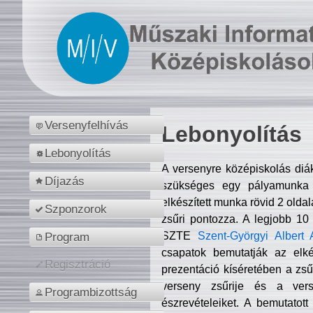
Versenyfelhívás
Lebonyolítás
Lebonyolítás
A versenyre középiskolás diá
Díjazás
szükséges egy pályamunka f
elkészített munka rövid 2 olda
Szponzorok
zsűri pontozza. A legjobb 10
SZTE
Szent-Györgyi Albert 
Program
csapatok bemutatják az elké
Regisztráció
prezentáció kíséretében a zs
verseny zsűrije és a verse
Programbizottság
észrevételeiket. A bemutatott