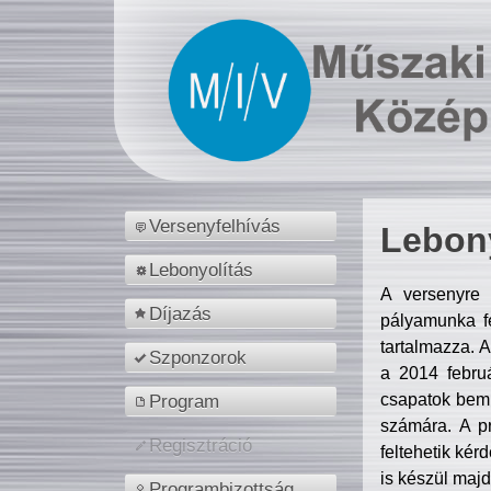
Versenyfelhívás
Lebony
Lebonyolítás
A versenyre 
Díjazás
pályamunka fe
tartalmazza. 
Szponzorok
a 2014 febr
csapatok bemu
Program
számára. A p
Regisztráció
feltehetik kér
is készül majd
Programbizottság