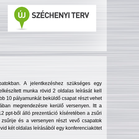
patokban. A jelentkezéshez szükséges egy
lkészített munka rövid 2 oldalas leírását kell
obb 10 pályamunkát beküldő csapat részt vehet
ában megrendezésre kerülő versenyen. Itt a
 ppt-ből álló prezentáció kíséretében a zsűri
zsűrije és a versenyen részt vevő csapatok
övid két oldalas leírásából egy konferenciakötet