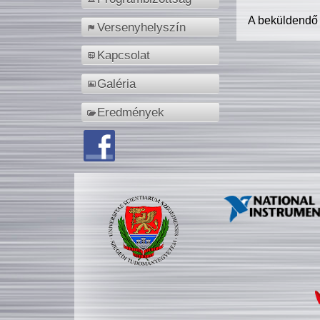
A beküldendő
Versenyhelyszín
Kapcsolat
Galéria
Eredmények