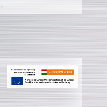
itt
.