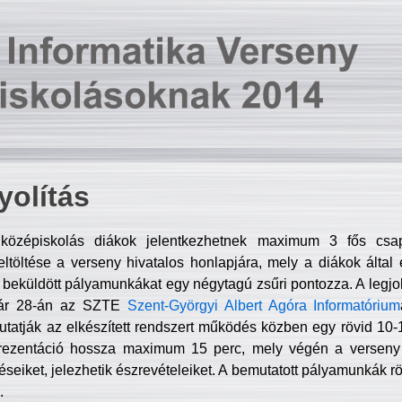
olítás
középiskolás diákok jelentkezhetnek maximum 3 fős csa
ltöltése a verseny hivatalos honlapjára, mely a diákok által e
A beküldött pályamunkákat egy négytagú zsűri pontozza. A legj
uár 28-án az SZTE
Szent-Györgyi Albert Agóra Informatórium
tatják az elkészített rendszert működés közben egy rövid 10-12
rezentáció hossza maximum 15 perc, mely végén a verseny 
déseiket, jelezhetik észrevételeiket. A bemutatott pályamunkák r
.