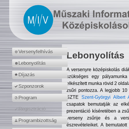
Versenyfelhívás
Lebonyolítás
Lebonyolítás
A versenyre középiskolás diá
Díjazás
szükséges egy pályamunka f
elkészített munka rövid 2 olda
Szponzorok
zsűri pontozza. A legjobb 10
SZTE
Szent-Györgyi Albert 
Program
csapatok bemutatják az elké
Regisztráció
prezentáció kíséretében a zs
verseny zsűrije és a verse
Programbizottság
észrevételeiket. A bemutatott