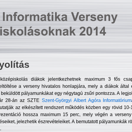
olítás
középiskolás diákok jelentkezhetnek maximum 3 fős csa
ltöltése a verseny hivatalos honlapjára, mely a diákok által e
A beküldött pályamunkákat egy négytagú zsűri pontozza. A legj
uár 28-án az SZTE
Szent-Györgyi Albert Agóra Informatórium
tatják az elkészített rendszert működés közben egy rövid 10-12
rezentáció hossza maximum 15 perc, mely végén a verseny 
déseiket, jelezhetik észrevételeiket. A bemutatott pályamunkák r
.