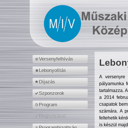
Versenyfelhívás
Lebony
Lebonyolítás
A versenyre 
Díjazás
pályamunka fe
tartalmazza. 
Szponzorok
a 2014 febr
csapatok bemu
Program
számára. A p
Regisztráció
feltehetik kér
is készül majd
Programbizottság