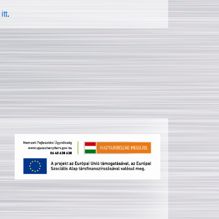
itt
.