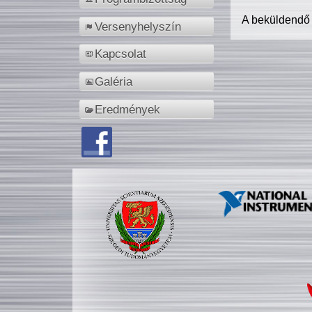
A beküldendő
Versenyhelyszín
Kapcsolat
Galéria
Eredmények