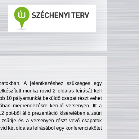
patokban. A jelentkezéshez szükséges egy
lkészített munka rövid 2 oldalas leírását kell
obb 10 pályamunkát beküldő csapat részt vehet
ában megrendezésre kerülő versenyen. Itt a
 ppt-ből álló prezentáció kíséretében a zsűri
zsűrije és a versenyen részt vevő csapatok
övid két oldalas leírásából egy konferenciakötet