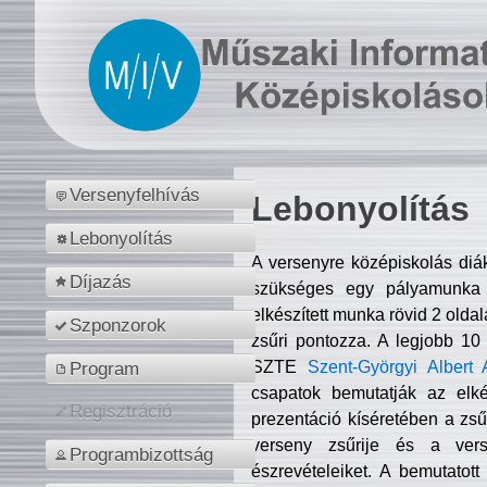
Versenyfelhívás
Lebonyolítás
Lebonyolítás
A versenyre középiskolás diá
Díjazás
szükséges egy pályamunka f
elkészített munka rövid 2 olda
Szponzorok
zsűri pontozza. A legjobb 10
SZTE
Szent-Györgyi Albert 
Program
csapatok bemutatják az elké
Regisztráció
prezentáció kíséretében a zs
verseny zsűrije és a verse
Programbizottság
észrevételeiket. A bemutatott