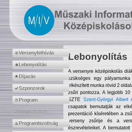
Versenyfelhívás
Lebonyolítás
Lebonyolítás
A versenyre középiskolás diá
Díjazás
szükséges egy pályamunka f
elkészített munka rövid 2 olda
Szponzorok
zsűri pontozza. A legjobb 10
SZTE
Szent-Györgyi Albert 
Program
csapatok bemutatják az elké
Regisztráció
prezentáció kíséretében a zs
verseny zsűrije és a verse
Programbizottság
észrevételeiket. A bemutatott