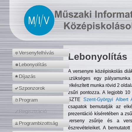
Versenyfelhívás
Lebonyolítás
Lebonyolítás
A versenyre középiskolás diá
Díjazás
szükséges egy pályamunka f
elkészített munka rövid 2 olda
Szponzorok
zsűri pontozza. A legjobb 10
SZTE
Szent-Györgyi Albert 
Program
csapatok bemutatják az elké
Regisztráció
prezentáció kíséretében a zs
verseny zsűrije és a verse
Programbizottság
észrevételeiket. A bemutatott