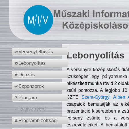
Versenyfelhívás
Lebonyolítás
Lebonyolítás
A versenyre középiskolás diá
Díjazás
szükséges egy pályamunka f
elkészített munka rövid 2 olda
Szponzorok
zsűri pontozza. A legjobb 10
SZTE
Szent-Györgyi Albert 
Program
csapatok bemutatják az elké
Regisztráció
prezentáció kíséretében a zs
verseny zsűrije és a verse
Programbizottság
észrevételeiket. A bemutatott