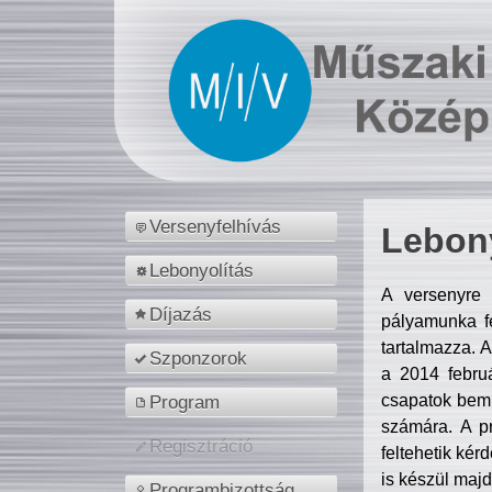
Versenyfelhívás
Lebony
Lebonyolítás
A versenyre 
Díjazás
pályamunka fe
tartalmazza. 
Szponzorok
a 2014 febr
csapatok bemu
Program
számára. A p
Regisztráció
feltehetik kér
is készül majd
Programbizottság