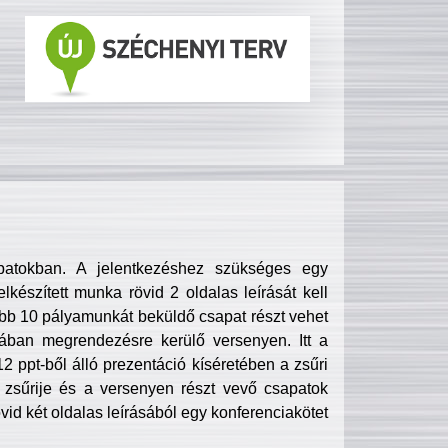
patokban. A jelentkezéshez szükséges egy
lkészített munka rövid 2 oldalas leírását kell
obb 10 pályamunkát beküldő csapat részt vehet
ában megrendezésre kerülő versenyen. Itt a
 ppt-ből álló prezentáció kíséretében a zsűri
zsűrije és a versenyen részt vevő csapatok
övid két oldalas leírásából egy konferenciakötet