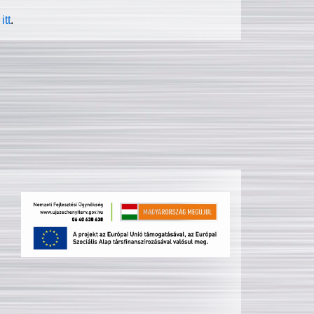
itt
.