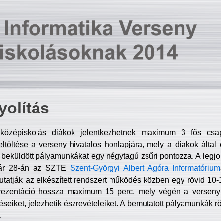
olítás
középiskolás diákok jelentkezhetnek maximum 3 fős csa
ltöltése a verseny hivatalos honlapjára, mely a diákok által e
A beküldött pályamunkákat egy négytagú zsűri pontozza. A legj
uár 28-án az SZTE
Szent-Györgyi Albert Agóra Informatórium
tatják az elkészített rendszert működés közben egy rövid 10-12
rezentáció hossza maximum 15 perc, mely végén a verseny 
déseiket, jelezhetik észrevételeiket. A bemutatott pályamunkák r
.