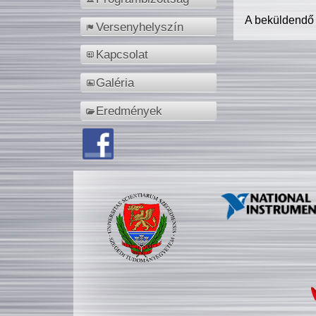
A beküldendő
Versenyhelyszín
Kapcsolat
Galéria
Eredmények